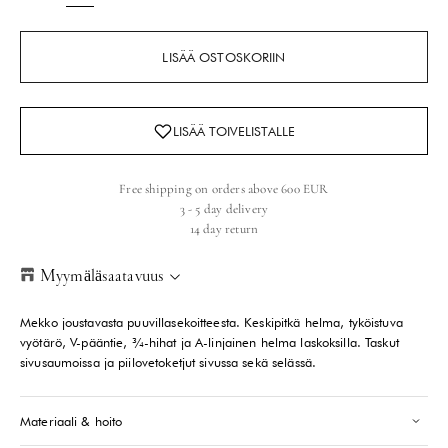
LISÄÄ OSTOSKORIIN
Free shipping on orders above 600 EUR
3 - 5 day delivery
14 day return
Myymäläsaatavuus
Helsinki Store
-
Tilapäisesti loppu
Mekko joustavasta puuvillasekoitteesta. Keskipitkä helma, tyköistuva
Kasarmikatu 46-48 Helsinki, 00130
vyötärö, V-pääntie, ¾-hihat ja A-linjainen helma laskoksilla. Taskut
+358409051602
sivusaumoissa ja piilovetoketjut sivussa sekä selässä.
Paris store
-
Tilapäisesti loppu
Materiaali & hoito
70 Bis Rue Bonaparte Paris, 75006