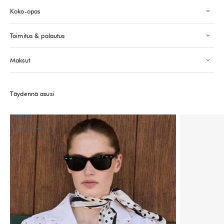
+33143546007
Koko-opas
Saint-Tropez
-
Tilapäisesti loppu
Toimitus & palautus
24 Boulevard Louis Blanc Saint-Tropez, 83990
+33610155333
Maksut
Huomioithan, että myymälöiden varastotiedot ovat suuntaa-antavia ja
saatavuus voi muuttua nopeasti.
Täydennä asusi
SÄÄSTÄ 20%