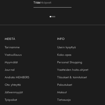
Tilaa
Sähköposti
Siirry kohteeseen 1
Siirry kohteeseen 2
Siirry kohteeseen 3
Siirry kohteeseen 4
MEISTÄ
INFO
Tarinamme
Usein kysyttyä
Vastuullisuus
Koko-opas
Myymälät
Personal Shopping
Journal
Vaatteiden hoito-ohjeet
Andiata MEMBERS
Tilaukset & toimitukset
Ota yhteyttä
Palautukset
Jälleenmyyjät
Maksut
Työpaikat
Tietosuoja