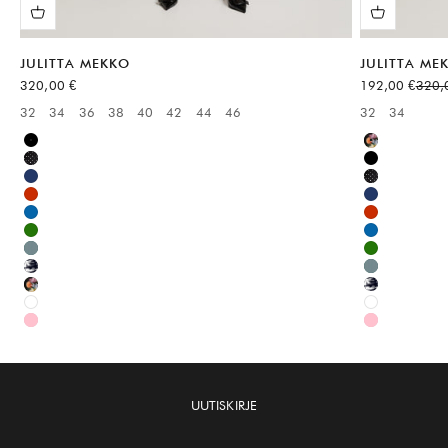
JULITTA MEKKO
JULITTA ME
Alennushinta
Alennushinta
Norma
320,00 €
192,00 €
320,
32
34
36
38
40
42
44
46
32
34
Available sizes:
Available sizes
Musta
Monivärinen
Musta
Musta
Sininen
Musta
Punainen
Sininen
Sininen
Punainen
Vihreä
Sininen
Vihreä
Vihreä
Monivärinen
Vihreä
Monivärinen
Monivärinen
Valkoinen
Valkoinen
Vaaleanpunainen
Vaaleanpuna
UUTISKIRJE