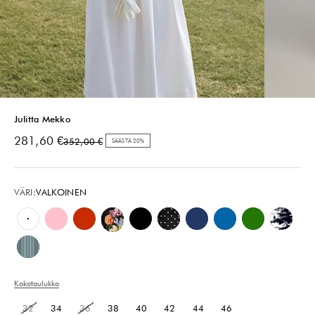
Julitta Mekko
Alennushinta
281,60 €
Normaali hinta
352,00 €
SÄÄSTÄ 20%
VÄRI:
VALKOINEN
Valkoinen
Vaaleanpunainen pioni
Punainen
Secret Garden White - Musta
Musta
Petite Polka
Tummansininen
Sininen
Vihreä
Toile de
Raita - Sinivihreä & Valkoinen
Kokotaulukko
32
34
36
38
40
42
44
46