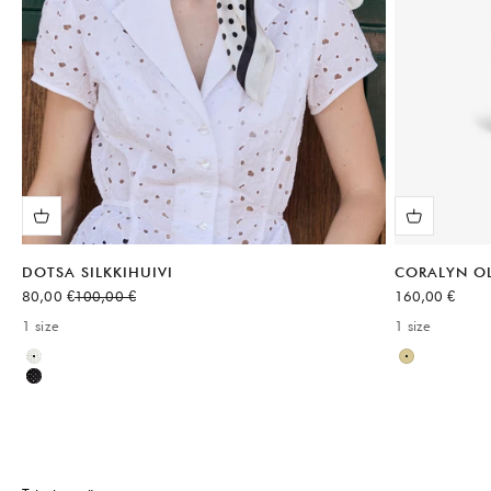
DOTSA SILKKIHUIVI
CORALYN O
Alennushinta
Normaali hinta
Alennushinta
80,00 €
100,00 €
160,00 €
1 size
1 size
Available sizes:
Available sizes
Valkoinen
Neutraali
Musta