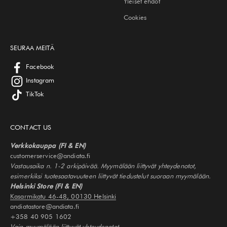
Yleiset ehdot
Cookies
SEURAA MEITÄ
Facebook
Instagram
TikTok
CONTACT US
Verkkokauppa (FI & EN)
customerservice@andiata.fi
Vastausaika n. 1-2 arkipäivää. Myymälään liittyvät yhteydenotot,
esimerkiksi tuotesaatavuuteen liittyvät tiedustelut suoraan myymälään.
Helsinki Store (FI & EN)
Kasarmikatu 46-48, 00130 Helsinki
andiatastore@andiata.fi
+358 40 905 1602
Vain myymälään liittyvät yhteydenotot