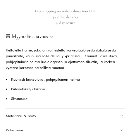
Free shipping on orders above 600 EUR
3 - 5 day delivery
14 day return
Myymäläsaatavuus
Helsinki Store
-
Tilapäisesti loppu
Kellotettu hame, joka on valmistettu korkealaatuisesta italialaisesta
Kasarmikatu 46-48 Helsinki, 00130
puuvillasta, kauniissa Toile de Jouy -printissä. Kauniisti laskeutuva,
+358409051602
pohjepituinen helma luo elegantin ja ajattoman siluetin, ja korkea
vyötärö korostaa naisellista muotoa.
Paris store
-
Tilapäisesti loppu
Kauniisti laskeutuva, pohjepituinen helma
70 Bis Rue Bonaparte Paris, 75006
+33143546007
Piilovetoketju takana
Sivutaskut
Saint-Tropez
-
Vain muutama jäljellä
24 Boulevard Louis Blanc Saint-Tropez, 83990
+33610155333
Materiaali & hoito
Huomioithan, että myymälöiden varastotiedot ovat suuntaa-antavia ja
Koko-opas
saatavuus voi muuttua nopeasti.