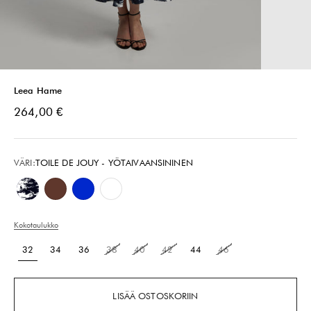
Leea Hame
Alennushinta
264,00 €
VÄRI:
TOILE DE JOUY - YÖTAIVAANSININEN
Toile de Jouy - Yötaivaansininen
Sparkly Leopard
Välimerensininen
Kirkkaanvalkoinen
Kokotaulukko
32
34
36
38
40
42
44
46
LISÄÄ OSTOSKORIIN