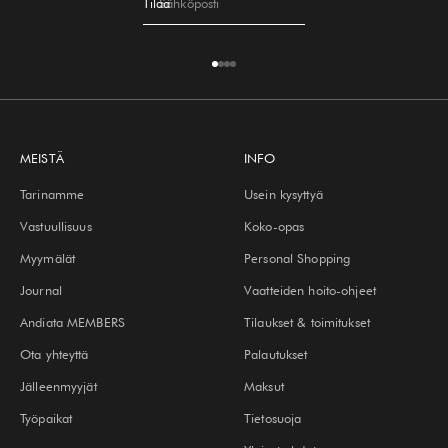
Tilaa
Sähköposti
Siirry kohteeseen 1
Siirry kohteeseen 2
Siirry kohteeseen 3
Siirry kohteeseen 4
MEISTÄ
INFO
Tarinamme
Usein kysyttyä
Vastuullisuus
Koko-opas
Myymälät
Personal Shopping
Journal
Vaatteiden hoito-ohjeet
Andiata MEMBERS
Tilaukset & toimitukset
Ota yhteyttä
Palautukset
Jälleenmyyjät
Maksut
Työpaikat
Tietosuoja