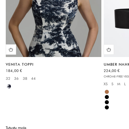
VENITA TOPPI
UMBER NAH
Alennushinta
Alennushinta
184,00 €
224,00 €
CHROME-FREE VEG
32
36
38
44
Available sizes:
XS
S
M
L
Available sizes
Monivärinen
Ruskea
Musta
Musta
Musta
Tutustu myös