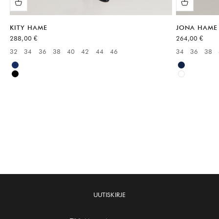
KITY HAME
JONA HAME
Alennushinta
Alennushinta
288,00 €
264,00 €
32
34
36
38
40
42
44
46
34
36
38
Available sizes:
Available sizes
Sininen
Sininen
Musta
Valkoinen
UUTISKIRJE