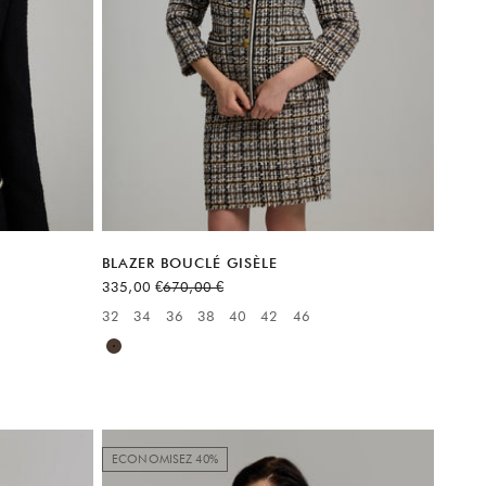
BLAZER BOUCLÉ GISÈLE
Prix de vente
Prix normal
335,00 €
670,00 €
6
32
34
36
38
40
42
46
Available sizes:
Marron
ECONOMISEZ 40%