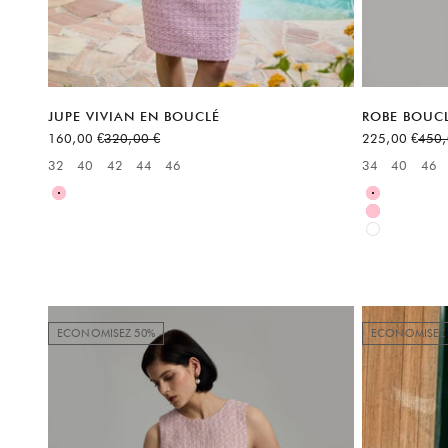
JUPE VIVIAN EN BOUCLÉ
ROBE BOUCL
Prix de vente
Prix normal
Prix de vente
Prix 
160,00 €
320,00 €
225,00 €
450,
32
40
42
44
46
34
40
46
Available sizes:
Available sizes
Rose
Rose
Rose
Blanc
ECONOMISEZ 50%
ECONOMISEZ 