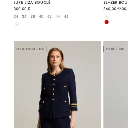
JUPE LIZA BOUCLÉ
BLAZER BOU
Prix de vente
Prix de vente
Prix 
300,00 €
360,00 €
600,
Available sizes
34
36
38
40
42
44
46
Available sizes:
Blanc
Rouge
Blanc
ECONOMISEZ 40%
EN RUPTURE