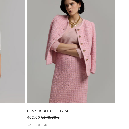
BLAZER BOUCLÉ GISÈLE
Prix de vente
Prix normal
402,00 €
670,00 €
6
36
38
40
Available sizes: