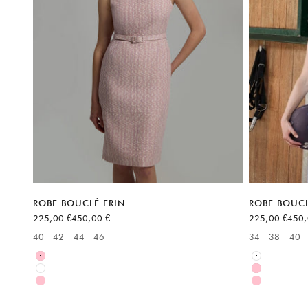
ROBE BOUCLÉ ERIN
ROBE BOUCL
Prix de vente
Prix normal
Prix de vente
Prix 
225,00 €
450,00 €
225,00 €
450,
40
42
44
46
34
38
40
Available sizes:
Available sizes
Rose
Blanc
Blanc
Rose
Rose
Rose