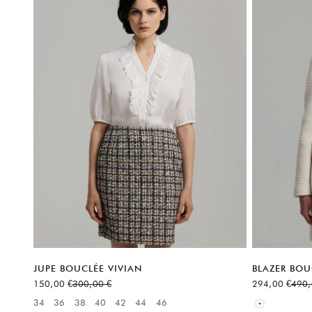
JUPE BOUCLÉE VIVIAN
BLAZER BOU
Prix de vente
Prix normal
Prix de vente
Prix 
150,00 €
300,00 €
294,00 €
490,
Available sizes
34
36
38
40
42
44
46
Available sizes:
Blanc