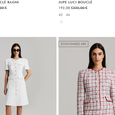
CLÉ RAGNI
JUPE LUCI BOUCLÉ
normal
Prix de vente
Prix normal
00 €
192,00 €
320,00 €
:
40
46
Available sizes:
Blanc
ECONOMISEZ 40%