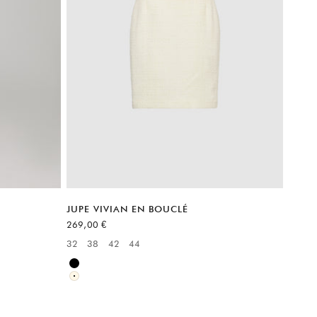
JUPE VIVIAN EN BOUCLÉ
Prix de vente
269,00 €
32
38
42
44
Available sizes:
Noir
Blanc