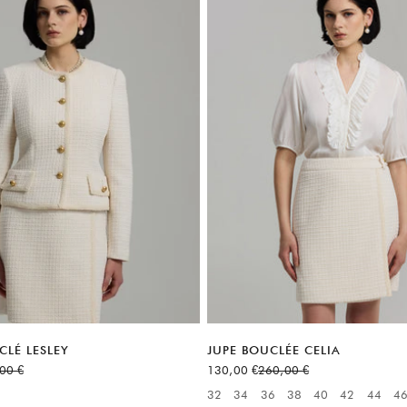
CLÉ LESLEY
JUPE BOUCLÉE CELIA
normal
Prix de vente
Prix normal
00 €
130,00 €
260,00 €
:
32
34
36
38
40
42
44
4
Available sizes: