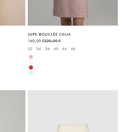
JUPE BOUCLÉE CELIA
Prix de vente
Prix normal
160,00 €
320,00 €
32
34
36
40
44
46
Available sizes:
Rose
Blanc
Rouge
Bleu