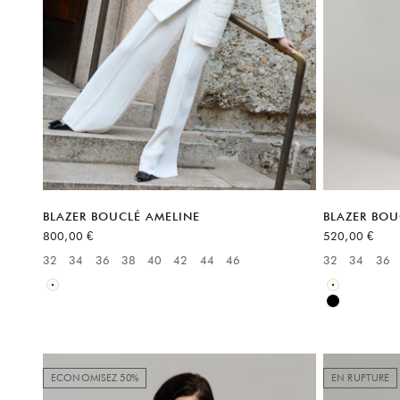
BLAZER BOUCLÉ AMELINE
BLAZER BOU
Prix de vente
Prix de vente
800,00 €
520,00 €
32
34
36
38
40
42
44
46
32
34
36
Available sizes:
Available sizes
Blanc
Blanc
Noir
ECONOMISEZ 50%
EN RUPTURE