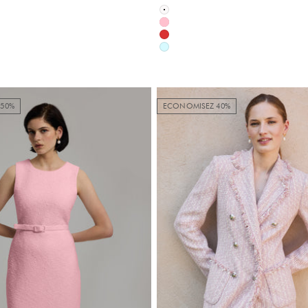
Blanc
Rose
Rouge
Bleu
50%
ECONOMISEZ 40%