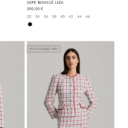
JUPE BOUCLÉ LIZA
Prix de vente
300,00 €
32
34
36
38
40
42
44
46
Available sizes:
Noir
ECONOMISEZ 40%