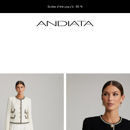
Soldes d’été jusqu’à -50 %
Andiata