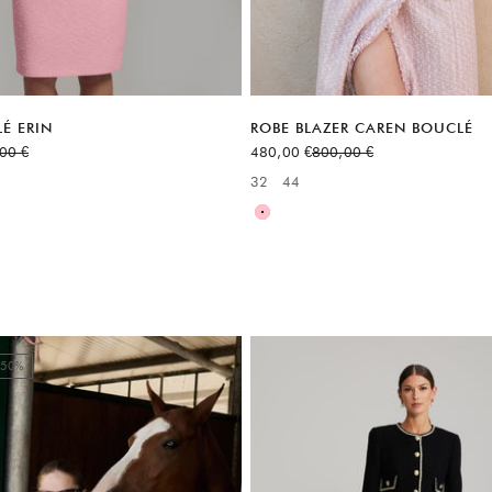
É ERIN
ROBE BLAZER CAREN BOUCLÉ
normal
Prix de vente
Prix normal
00 €
480,00 €
800,00 €
32
44
:
Available sizes:
Rose
50%