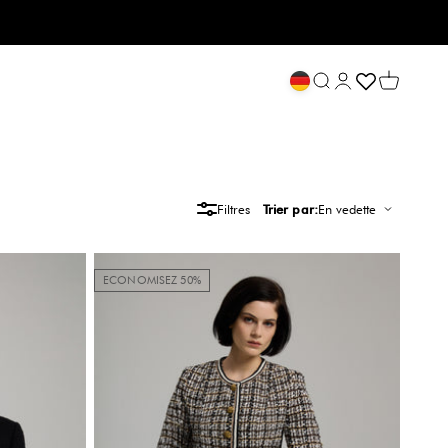
Ouvrir la recherche
Ouvrir le compte 
Voir le pa
Filtres
Trier par:
En vedette
ECONOMISEZ 50%