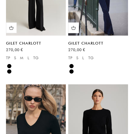
GILET CHARLOTT
GILET CHARLOTT
Prix de vente
Prix de vente
270,00 €
270,00 €
TP
S
M
L
TG
TP
S
L
TG
Available sizes:
Available sizes:
Noir
Noir
Noir
Noir