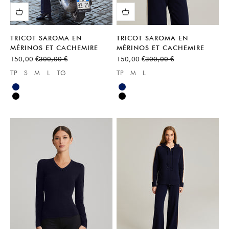
TRICOT SAROMA EN
TRICOT SAROMA EN
MÉRINOS ET CACHEMIRE
MÉRINOS ET CACHEMIRE
Prix de vente
Prix normal
Prix de vente
Prix normal
150,00 €
300,00 €
150,00 €
300,00 €
TP
S
M
L
TG
TP
M
L
Available sizes:
Available sizes:
Bleu
Bleu
Noir
Noir