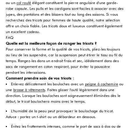
ou un
col roulé
élégant constituent la pierre angulaire d'une garde-
robe capsule. Les pulls et les cardigans sont faciles à associer avec des
jupes, des pantalons et des blazers tout au long des saisons. Si vous
recherchez des tricots pour femmes de haute qualité, notre sélection
offre un choix fiable. Les tricots doux et luxueux constituent également
un excellent cadeau.
FAQ
Quelle est la meilleure façon de ranger les tricots ?
Pour conserver la forme et la qualité de vos tricots, pliez-les toujours
au lieu de les suspendre, car la suspension peut étirer le tissu au fil du
temps. Rangez-les dans un endroit frais et sec, idéalement dans des
sacs de rangement en coton respirant, pour éviter la poussière
pendant les intersaisons.
Comment prendre soin de vos tricots :
Enlevez délicatement les bouloches avec un
peigne à cachemire
ou
une
brosse à vêtements
. Faites glisser l'outil légèrement dans une
direction. Lorsque les bouloches sont soigneusement éliminées dès le
début, le tricot boulochera moins avec le temps.
L'humidité de la peau peut provoquer le boulochage du tricot.
Astuce : portez un t-shirt ou un débardeur en dessous.
Évitez les frottements intenses, comme le port de sacs à dos ou de