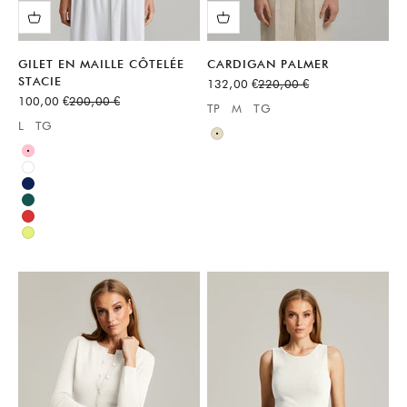
GILET EN MAILLE CÔTELÉE
CARDIGAN PALMER
STACIE
Prix de vente
Prix normal
132,00 €
220,00 €
Prix de vente
Prix normal
100,00 €
200,00 €
TP
M
TG
Available sizes:
L
TG
Available sizes:
Neutre
Rose
Blanc
Bleu
Vert
Rouge
Vert