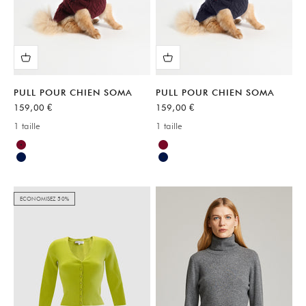
PULL POUR CHIEN SOMA
PULL POUR CHIEN SOMA
Prix de vente
Prix de vente
159,00 €
159,00 €
1 taille
1 taille
Available sizes:
Available sizes:
Rouge
Rouge
Bleu
Bleu
ECONOMISEZ 50%