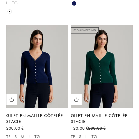
Available sizes:
L
TG
Available sizes:
Bleu
Blanc
ECONOMISEZ 40%
GILET EN MAILLE CÔTELÉE
GILET EN MAILLE CÔTELÉE
STACIE
STACIE
Prix de vente
Prix de vente
Prix normal
200,00 €
120,00 €
200,00 €
TP
S
M
L
TG
TP
S
L
TG