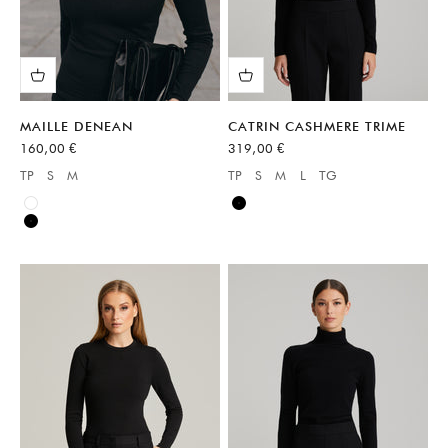
MAILLE DENEAN
CATRIN CASHMERE TRIME
Prix de vente
Prix de vente
160,00 €
319,00 €
TP
S
M
TP
S
M
L
TG
Available sizes:
Available sizes:
Blanc
Noir
Noir