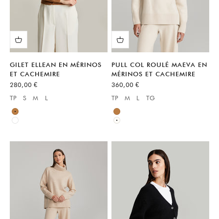
GILET ELLEAN EN MÉRINOS
PULL COL ROULÉ MAEVA EN
ET CACHEMIRE
MÉRINOS ET CACHEMIRE
Prix de vente
Prix de vente
280,00 €
360,00 €
TP
S
M
L
TP
M
L
TG
Available sizes:
Available sizes:
Neutre
Marron
Blanc
Blanc