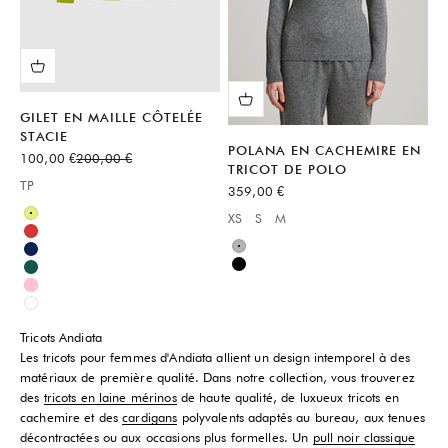
GILET EN MAILLE CÔTELÉE
STACIE
POLANA EN CACHEMIRE EN
Prix de vente
Prix normal
100,00 €
200,00 €
TRICOT DE POLO
TP
Prix de vente
359,00 €
Available sizes:
XS
S
M
Vert
Available sizes:
Rouge
Gris
Bleu
Noir
Vert
Rose
Blanc
Tricots Andiata
Les tricots pour femmes d'Andiata allient un design intemporel à des
matériaux de première qualité. Dans notre collection, vous trouverez
des
tricots en laine mérinos
de haute qualité, de luxueux tricots en
cachemire et des
cardigans
polyvalents adaptés au bureau, aux tenues
décontractées ou aux occasions plus formelles. Un
pull noir classique