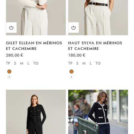
GILET ELLEAN EN MÉRINOS
HAUT SYLVA EN MÉRINOS
ET CACHEMIRE
ET CACHEMIRE
Prix de vente
Prix de vente
280,00 €
180,00 €
TP
S
M
L
TG
TP
S
M
L
TG
Available sizes:
Available sizes:
Neutre
Marron
Blanc
Blanc