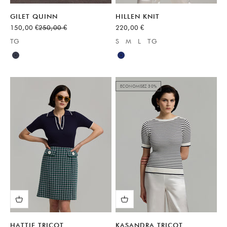
GILET QUINN
HILLEN KNIT
Prix de vente
Prix normal
Prix de vente
150,00 €
250,00 €
220,00 €
TG
S
M
L
TG
Available sizes:
Available sizes:
Bleu
Bleu
ECONOMISEZ 30%
HATTIE TRICOT
KASANDRA TRICOT