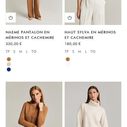
NAEME PANTALON EN
HAUT SYLVA EN MÉRINOS
MÉRINOS ET CACHEMIRE
ET CACHEMIRE
Prix de vente
Prix de vente
330,00 €
180,00 €
TP
S
M
L
TG
TP
S
M
L
TG
Available sizes:
Available sizes:
Marron
Marron
Neutre
Blanc
Bleu