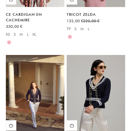
CE CARDIGAN EN
TRICOT ZELDA
CACHEMIRE
Prix de vente
Prix normal
132,00 €
220,00 €
Prix de vente
330,00 €
TP
S
M
L
Available sizes:
XS
S
M
L
XL
Available sizes:
Rose
Rose
ECONOMISEZ 40%