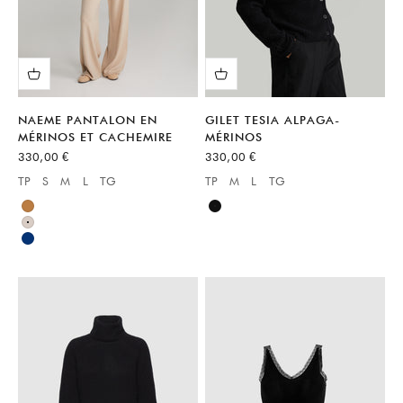
NAEME PANTALON EN
GILET TESIA ALPAGA-
MÉRINOS ET CACHEMIRE
MÉRINOS
Prix de vente
Prix de vente
330,00 €
330,00 €
TP
S
M
L
TG
TP
M
L
TG
Available sizes:
Available sizes:
Marron
Noir
Neutre
Bleu