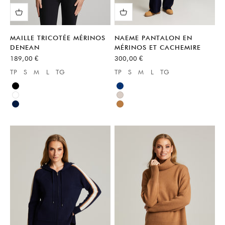
MAILLE TRICOTÉE MÉRINOS
NAEME PANTALON EN
DENEAN
MÉRINOS ET CACHEMIRE
Prix de vente
Prix de vente
189,00 €
300,00 €
TP
S
M
L
TG
TP
S
M
L
TG
Available sizes:
Available sizes:
Noir
Bleu
Blanc
Neutre
Bleu
Marron