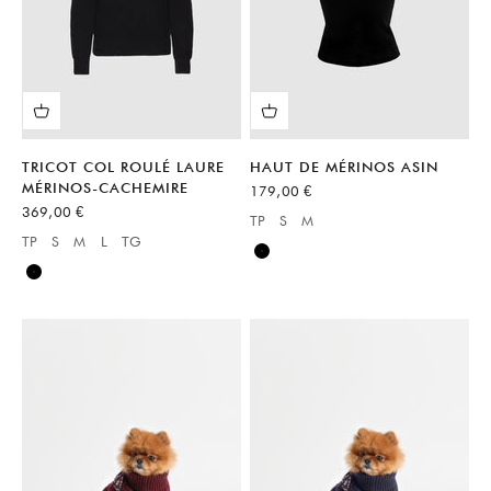
TRICOT COL ROULÉ LAURE
HAUT DE MÉRINOS ASIN
MÉRINOS-CACHEMIRE
Prix de vente
179,00 €
Prix de vente
369,00 €
TP
S
M
Available sizes:
TP
S
M
L
TG
Available sizes:
Noir
Noir