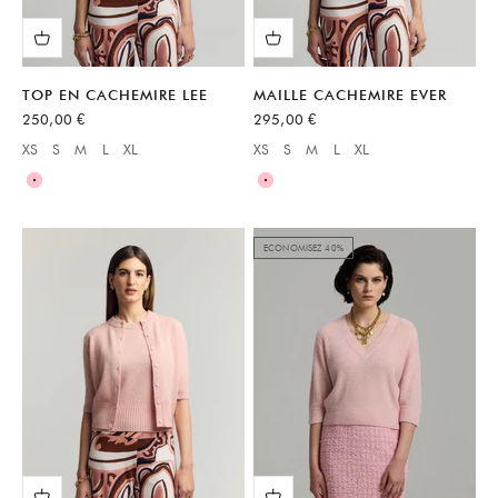
TOP EN CACHEMIRE LEE
MAILLE CACHEMIRE EVER
Prix de vente
Prix de vente
250,00 €
295,00 €
XS
S
M
L
XL
XS
S
M
L
XL
Available sizes:
Available sizes:
Rose
Rose
ECONOMISEZ 40%