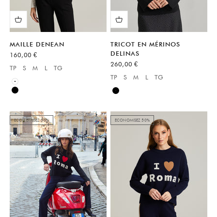
MAILLE DENEAN
TRICOT EN MÉRINOS
DELINAS
Prix de vente
160,00 €
Prix de vente
260,00 €
TP
S
M
L
TG
Available sizes:
TP
S
M
L
TG
Available sizes:
Blanc
Noir
Noir
ECONOMISEZ 50%
ECONOMISEZ 50%