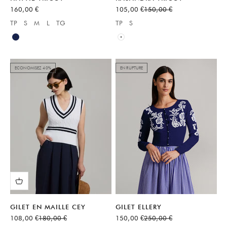
Prix de vente
Prix de vente
Prix normal
160,00 €
105,00 €
150,00 €
TP
S
M
L
TG
TP
S
Available sizes:
Available sizes:
Bleu
Blanc
ECONOMISEZ 40%
EN RUPTURE
GILET EN MAILLE CEY
GILET ELLERY
Prix de vente
Prix normal
Prix de vente
Prix normal
108,00 €
180,00 €
150,00 €
250,00 €