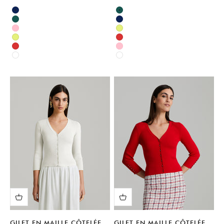
Available sizes:
Available sizes:
Bleu
Vert
Vert
Bleu
Rose
Vert
Vert
Rouge
Rouge
Rose
Blanc
Blanc
GILET EN MAILLE CÔTELÉE
GILET EN MAILLE CÔTELÉE