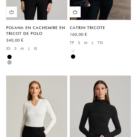
POLANA EN CACHEMIRE EN
CATRIN TRICOTE
TRICOT DE POLO
Prix de vente
160,00 €
Prix de vente
340,00 €
TP
S
M
L
TG
Available sizes:
XS
S
M
L
Xl
Available sizes:
Blanc
Noir
Noir
Gris