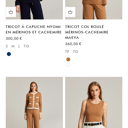
TRICOT À CAPUCHE NYOMI
TRICOT COL ROULÉ
EN MÉRINOS ET CACHEMIRE
MÉRINOS-CACHEMIRE
MAEVA
Prix de vente
300,00 €
Prix de vente
360,00 €
S
M
L
TG
Available sizes:
TP
TG
Available sizes:
Bleu
Marron
Blanc