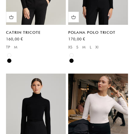
CATRIN TRICOTE
POLANA POLO TRICOT
Prix de vente
Prix de vente
160,00 €
170,00 €
TP
M
XS
S
M
L
Xl
Available sizes:
Available sizes:
Blanc
Blanc
Noir
Noir