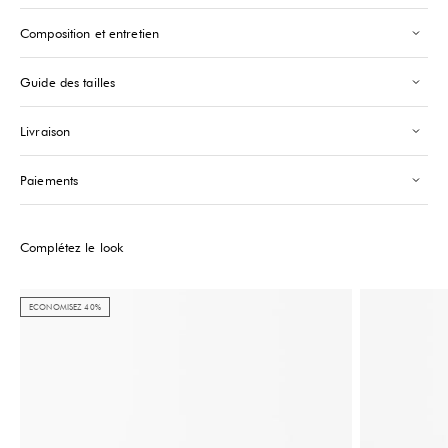
Saint-Tropez
-
Sold out
Composition et entretien
24 Boulevard Louis Blanc Saint-Tropez, 83990
+33610155333
Guide des tailles
Please note that the Stock may vary and change quickly.
Livraison
Paiements
Complétez le look
ECONOMISEZ 40%