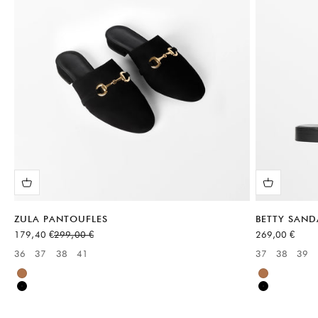
ZULA PANTOUFLES
BETTY SAND
Prix de vente
Prix normal
Prix de vente
179,40 €
299,00 €
269,00 €
36
37
38
41
37
38
39
Available sizes:
Available sizes
Brun
Brun
Noir
Noir