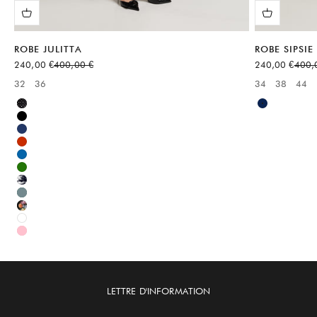
ROBE JULITTA
ROBE SIPSIE
Prix de vente
Prix normal
Prix de vente
Prix 
240,00 €
400,00 €
240,00 €
400,
32
36
34
38
44
Available sizes:
Available sizes
Noir
Bleu
Noir
Bleu
Rouge
Bleu
Vert
Multicolore
Vert
Multicolore
Blanc
Rose
LETTRE D'INFORMATION