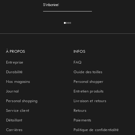
S'inscrire
E-mail
Aller à l'élément 1
Aller à l'élément 2
Aller à l'élément 3
Aller à l'élément 4
À PROPOS
INFOS
Entreprise
FAQ
Durabilité
Guide des tailles
Nos magasins
Personal shopper
Journal
Entretien produits
Personal shopping
Livraison et retours
Service client
Retours
Détaillant
Paiements
Carrières
Politique de confidentialité