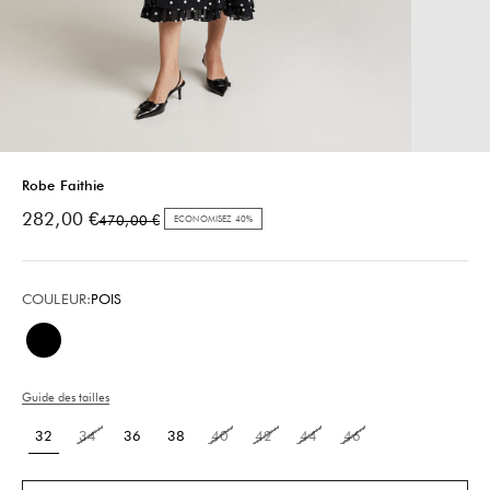
Robe Faithie
Prix de vente
282,00 €
Prix normal
470,00 €
ECONOMISEZ 40%
COULEUR:
POIS
Pois
Guide des tailles
32
34
36
38
40
42
44
46