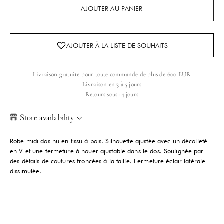
AJOUTER AU PANIER
Livraison gratuite pour toute commande de plus de 600 EUR
Livraison en 3 à 5 jours
Retours sous 14 jours
Store availability
Helsinki Store
-
Sold out
Robe midi dos nu en tissu à pois. Silhouette ajustée avec un décolleté
Kasarmikatu 46-48 Helsinki, 00130
en V et une fermeture à nouer ajustable dans le dos. Soulignée par
+358409051602
des détails de coutures froncées à la taille. Fermeture éclair latérale
dissimulée.
Paris store
-
Sold out
70 Bis Rue Bonaparte Paris, 75006
+33143546007