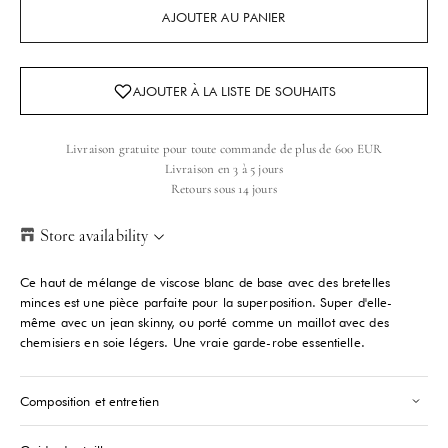
AJOUTER AU PANIER
Livraison gratuite pour toute commande de plus de 600 EUR
Livraison en 3 à 5 jours
Retours sous 14 jours
Store availability
Helsinki Store
-
Low stock
Ce haut de mélange de viscose blanc de base avec des bretelles
Kasarmikatu 46-48 Helsinki, 00130
minces est une pièce parfaite pour la superposition. Super d'elle-
+358409051602
même avec un jean skinny, ou porté comme un maillot avec des
chemisiers en soie légers. Une vraie garde-robe essentielle.
Paris store
-
Low stock
70 Bis Rue Bonaparte Paris, 75006
Composition et entretien
+33143546007