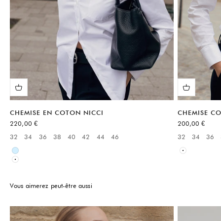
CHEMISE EN COTON NICCI
CHEMISE CO
Prix de vente
Prix de vente
220,00 €
200,00 €
32
34
36
38
40
42
44
46
32
34
36
Available sizes:
Available sizes
Bleu
Blanc
Blanc
Vous aimerez peut-être aussi