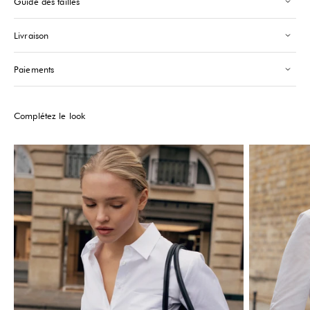
Guide des tailles
Saint-Tropez
-
Low stock
24 Boulevard Louis Blanc Saint-Tropez, 83990
Livraison
+33610155333
Please note that the Stock may vary and change quickly.
Paiements
Complétez le look